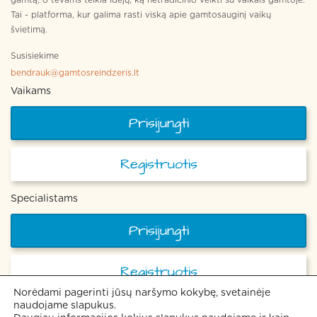
gamtą, o tėvams teikia idėjų, ką netradicinio veikti su vaikais gamtoje.
Tai - platforma, kur galima rasti viską apie gamtosauginį vaikų
švietimą.
Susisiekime
bendrauk@gamtosreindzeris.lt
Vaikams
Prisijungti
Registruotis
Specialistams
Prisijungti
Registruotis
Norėdami pagerinti jūsų naršymo kokybę, svetainėje
naudojame slapukus.