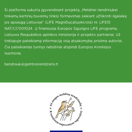
Ši platforma sukurta įgyvendinant projektą „Meldinei nendrinukei
tinkamų kertinių buveinių tinklo formavimas siekiant užtikrinti ilgalaikę
jos apsaugą Lietuvoje” (LIFE MagniDucatusAcrola) nr. LIFE15
NAT/LT/001024. Jį finansuoja Europos Sąjungos LIFE programa,
Lietuvos Respublikos aplinkos ministerija ir projekto partneriai. Už
tinklapyje pateikiamą informaciją visą atsakomybę prisiima autoriai.
Čia pateikiamas turinys nebūtinai atspindi Europos Komisijos
nuomonę.
bendrauk@gamtosreindzeris.lt