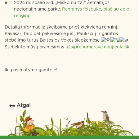
2024 m. spalio 5 d. „Miško burtai
“
Žemaitijos
nacionaliniame parke.
Renginys feisbuke
,
plačiau apie
renginį
.
Detalią informaciją skelbsime prieš kiekvieną renginį.
Pavasarį taip pat pakviesime jus į Paukščių ir gamtos
stebėjimo turus Baltosios Vokės šlapžemėse
Stebėkite mūsų pranešimus
užsiprenumeravę naujienlaiškį
.
Iki pasimatymo gamtoje!
Atgal