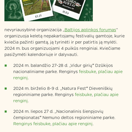
nevyriausybinė organizacija „
Baltijos aplinkos forumas
”
organizuoja keletą nepakartojamų festivalių gamtoje, kurie
kviečia pažinti gamtą, ją tyrinėti ir per patirtis ją mylėti.
2024 m. bus organizuojami 4 puikūs renginiai. Kviečiame
pasižymėti kalendoriuje ir dalyvauti.
2024 m. balandžio 27-28 d. „Vidur girių
“
Dzūkijos
nacionaliniame parke. Renginys
feisbuke
,
plačiau apie
renginį
.
2024 m. birželio 8-9 d. „Natura Fest
“
Dieveniškių
regioniniame parke. Renginys
feisbuke
,
plačiau apie
renginį
.
2024 m. liepos 27 d. „Nacionalinis šienpjovių
čempionatas
“
Nemuno deltos regioniniame parke.
Renginys feisbuke
,
plačiau apie renginį
.