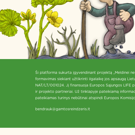
Ši platforma sukurta įgyvendinant projektą „Meldinei nen
formavimas siekiant užtikrinti ilgalaikę jos apsaugą Lie
NAT/LT/001024. Jį finansuoja Europos Sąjungos LIFE pr
ir projekto partneriai. Už tinklapyje pateikiamą informa
pateikiamas turinys nebūtinai atspindi Europos Komisi
bendrauk@gamtosreindzeris.lt