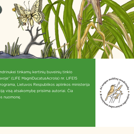
drinukei tinkamų kertinių buveinių tinklo
tuvoje” (LIFE MagniDucatusAcrola) nr. LIFE15
ograma, Lietuvos Respublikos aplinkos ministerija
ciją visą atsakomybę prisiima autoriai. Čia
jos nuomonę.