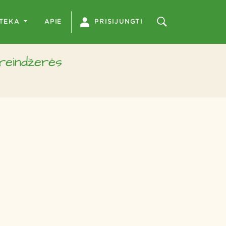
OTEKA
APIE
PRISIJUNGTI
reindžerės