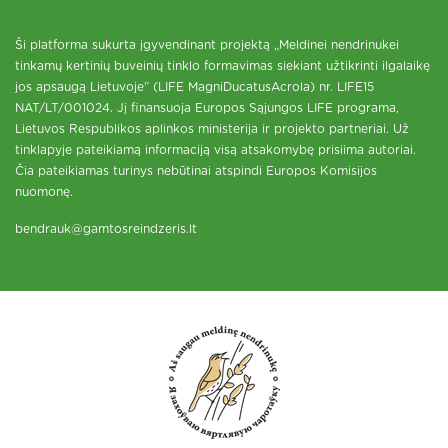
Ši platforma sukurta įgyvendinant projektą „Meldinei nendrinukei
tinkamų kertinių buveinių tinklo formavimas siekiant užtikrinti ilgalaikę
jos apsaugą Lietuvoje” (LIFE MagniDucatusAcrola) nr. LIFE15
NAT/LT/001024. Jį finansuoja Europos Sąjungos LIFE programa,
Lietuvos Respublikos aplinkos ministerija ir projekto partneriai. Už
tinklapyje pateikiamą informaciją visą atsakomybę prisiima autoriai.
Čia pateikiamas turinys nebūtinai atspindi Europos Komisijos
nuomonę.
bendrauk@gamtosreindzeris.lt