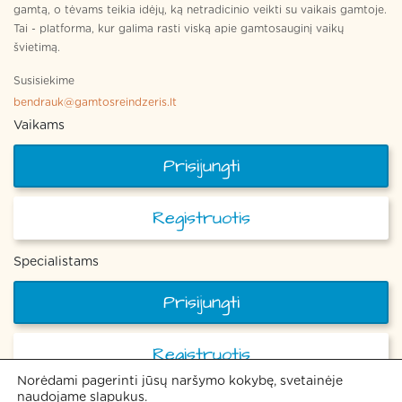
gamtą, o tėvams teikia idėjų, ką netradicinio veikti su vaikais gamtoje.
Tai - platforma, kur galima rasti viską apie gamtosauginį vaikų
švietimą.
Susisiekime
bendrauk@gamtosreindzeris.lt
Vaikams
Prisijungti
Registruotis
Specialistams
Prisijungti
Registruotis
Norėdami pagerinti jūsų naršymo kokybę, svetainėje
naudojame slapukus.