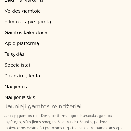
Leidiniai vaikams
Veiklos gamtoje
Filmukai apie gamtą
Gamtos kalendoriai
Apie platformą
Taisyklės
Specialistai
Pasiekimų lenta
Naujienos
Naujienlaiškis
Jaunieji gamtos reindžeriai
Jaunųjų gamtos reindžerių platforma ugdo jaunuosius gamtos
mylėtojus, siūlo jiems smagius žaidimus ir užduotis, padeda
mokytojams pasiruošti įdomioms tarpdisciplininėms pamokoms apie