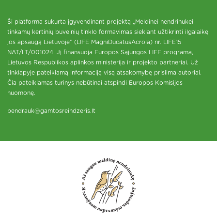
Ši platforma sukurta įgyvendinant projektą „Meldinei nendrinukei
tinkamų kertinių buveinių tinklo formavimas siekiant užtikrinti ilgalaikę
jos apsaugą Lietuvoje” (LIFE MagniDucatusAcrola) nr. LIFE15
NAT/LT/001024. Jį finansuoja Europos Sąjungos LIFE programa,
Lietuvos Respublikos aplinkos ministerija ir projekto partneriai. Už
tinklapyje pateikiamą informaciją visą atsakomybę prisiima autoriai.
Čia pateikiamas turinys nebūtinai atspindi Europos Komisijos
nuomonę.
bendrauk@gamtosreindzeris.lt