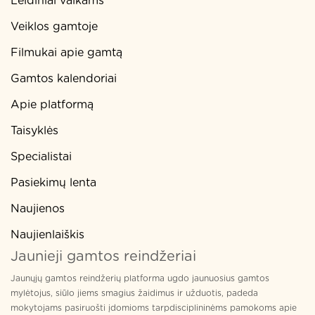
Leidiniai vaikams
Veiklos gamtoje
Filmukai apie gamtą
Gamtos kalendoriai
Apie platformą
Taisyklės
Specialistai
Pasiekimų lenta
Naujienos
Naujienlaiškis
Jaunieji gamtos reindžeriai
Jaunųjų gamtos reindžerių platforma ugdo jaunuosius gamtos
mylėtojus, siūlo jiems smagius žaidimus ir užduotis, padeda
mokytojams pasiruošti įdomioms tarpdisciplininėms pamokoms apie