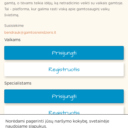
gamtą, o tėvams teikia idėjų, ką netradicinio veikti su vaikais gamtoje.
Tai - platforma, kur galima rasti viską apie gamtosauginį vaikų
švietimą.
Susisiekime
bendrauk@gamtosreindzeris.lt
Vaikams
Prisijungti
Registruotis
Specialistams
Prisijungti
Registruotis
Norėdami pagerinti jūsų naršymo kokybę, svetainėje
naudojame slapukus.