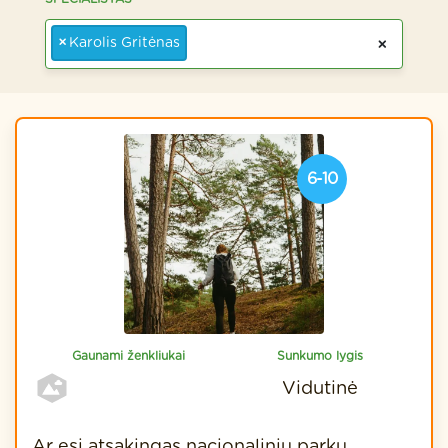
×
Karolis Gritėnas
×
6-10
Gaunami ženkliukai
Sunkumo lygis
Vidutinė
Ar esi atsakingas nacionalinių parkų