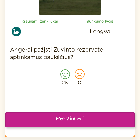
Gaunami ženkliukai
Sunkumo lygis
Lengva
Ar gerai pažįsti Žuvinto rezervate
aptinkamus paukščius?
25
0
Peržiūrėti