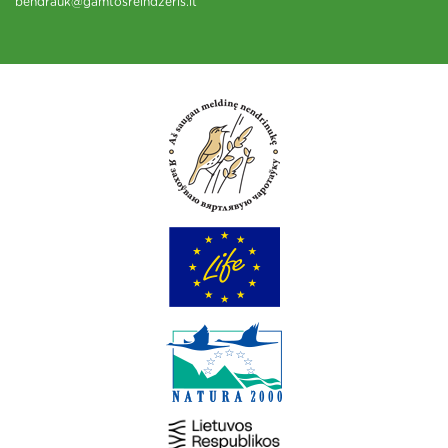
bendrauk@gamtosreindzeris.lt