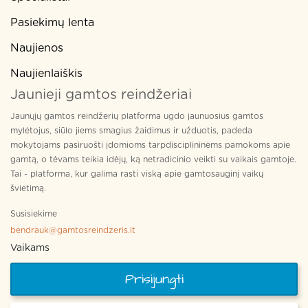
Pasiekimų lenta
Naujienos
Naujienlaiškis
Jaunieji gamtos reindžeriai
Jaunųjų gamtos reindžerių platforma ugdo jaunuosius gamtos
mylėtojus, siūlo jiems smagius žaidimus ir užduotis, padeda
mokytojams pasiruošti įdomioms tarpdisciplininėms pamokoms apie
gamtą, o tėvams teikia idėjų, ką netradicinio veikti su vaikais gamtoje.
Tai - platforma, kur galima rasti viską apie gamtosauginį vaikų
švietimą.
Susisiekime
bendrauk@gamtosreindzeris.lt
Vaikams
Prisijungti