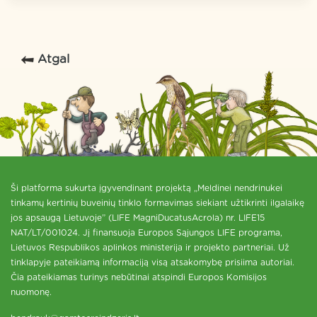
Atgal
Ši platforma sukurta įgyvendinant projektą „Meldinei nendrinukei
tinkamų kertinių buveinių tinklo formavimas siekiant užtikrinti ilgalaikę
jos apsaugą Lietuvoje” (LIFE MagniDucatusAcrola) nr. LIFE15
NAT/LT/001024. Jį finansuoja Europos Sąjungos LIFE programa,
Lietuvos Respublikos aplinkos ministerija ir projekto partneriai. Už
tinklapyje pateikiamą informaciją visą atsakomybę prisiima autoriai.
Čia pateikiamas turinys nebūtinai atspindi Europos Komisijos
nuomonę.