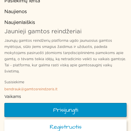
Pasiekimų lenta
Naujienos
Naujienlaiškis
Jaunieji gamtos reindžeriai
Jaunųjų gamtos reindžerių platforma ugdo jaunuosius gamtos
mylėtojus, siūlo jiems smagius žaidimus ir užduotis, padeda
mokytojams pasiruošti įdomioms tarpdisciplininėms pamokoms apie
gamtą, o tėvams teikia idėjų, ką netradicinio veikti su vaikais gamtoje.
Tai - platforma, kur galima rasti viską apie gamtosauginį vaikų
švietimą.
Susisiekime
bendrauk@gamtosreindzeris.lt
Vaikams
Prisijungti
Registruotis