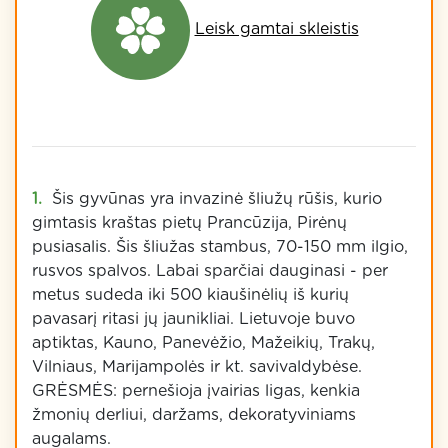
Leisk gamtai skleistis
Šis gyvūnas yra invazinė šliužų rūšis, kurio
gimtasis kraštas pietų Prancūzija, Pirėnų
pusiasalis. Šis šliužas stambus, 70-150 mm ilgio,
rusvos spalvos. Labai sparčiai dauginasi - per
metus sudeda iki 500 kiaušinėlių iš kurių
pavasarį ritasi jų jaunikliai. Lietuvoje buvo
aptiktas, Kauno, Panevėžio, Mažeikių, Trakų,
Vilniaus, Marijampolės ir kt. savivaldybėse.
GRĖSMĖS: pernešioja įvairias ligas, kenkia
žmonių derliui, daržams, dekoratyviniams
augalams.