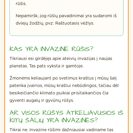
rūšis.
Nepamiršk, jog rūšių pavadinimai yra sudaromi iš
dviejų žodžių, pvz: Raštuotasis vėžlys.
KAS YRA INVAZINĖ RŪŠIS?
Tikriausi esi girdėjęs apie ateivių invazijas į naujas
planetas. Tas pats vyksta ir gamtoje.
Žmonėms keliaujant po svetimus kraštus į mūsų šalį
patenka įvairios, mūsų kraštui nebūdingos, tačiau dėl
besikeičiančio klimato puikiai prisitaikančios čia
gyventi augalų ir gyvūnų rūšys.
AR VISOS RŪŠYS ATKELIAVUSIOS IŠ
KITŲ ŠALIŲ YRA INVAZINĖS?
Tikrai ne. Invazine rūšimi dažniausiai vadiname tas