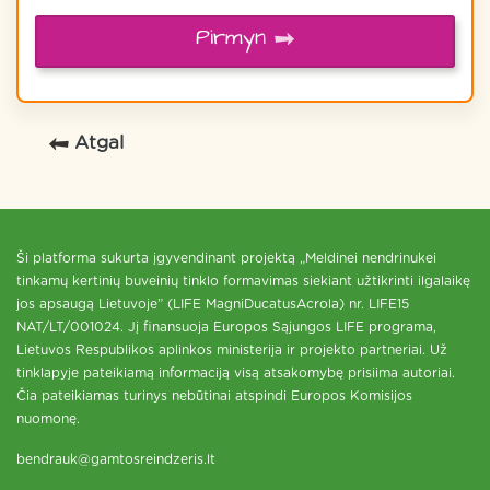
Pirmyn
Atgal
Ši platforma sukurta įgyvendinant projektą „Meldinei nendrinukei
tinkamų kertinių buveinių tinklo formavimas siekiant užtikrinti ilgalaikę
jos apsaugą Lietuvoje” (LIFE MagniDucatusAcrola) nr. LIFE15
NAT/LT/001024. Jį finansuoja Europos Sąjungos LIFE programa,
Lietuvos Respublikos aplinkos ministerija ir projekto partneriai. Už
tinklapyje pateikiamą informaciją visą atsakomybę prisiima autoriai.
Čia pateikiamas turinys nebūtinai atspindi Europos Komisijos
nuomonę.
bendrauk@gamtosreindzeris.lt