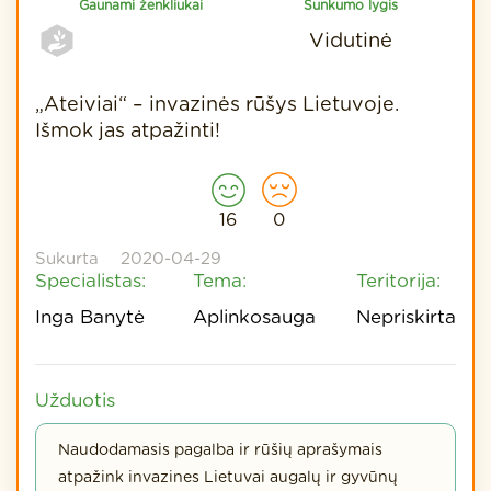
Gaunami ženkliukai
Sunkumo lygis
Vidutinė
„Ateiviai“ – invazinės rūšys Lietuvoje.
Išmok jas atpažinti!
16
0
Sukurta
2020-04-29
Specialistas:
Tema:
Teritorija:
Inga Banytė
Aplinkosauga
Nepriskirta
Užduotis
Naudodamasis pagalba ir rūšių aprašymais
atpažink invazines Lietuvai augalų ir gyvūnų