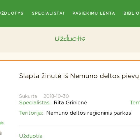
UŽDUOTYS
SPECIALISTAI
PASIEKIMŲ LENTA
BIBLI
Užduotis
Slapta žinutė iš Nemuno deltos pievų
Sukurta
2018-10-30
Specialistas:
Rita Grinienė
Tem
Teritorija:
Nemuno deltos regioninis parkas
is
ė
Užduotis