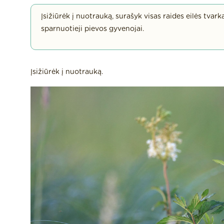
Įsižiūrėk į nuotrauką, surašyk visas raides eilės tvark
sparnuotieji pievos gyvenojai.
Įsižiūrėk į nuotrauką.