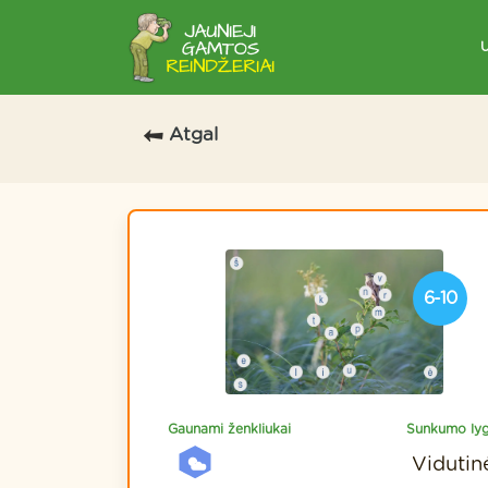
Atgal
6-10
Gaunami ženkliukai
Sunkumo lyg
Vidutin