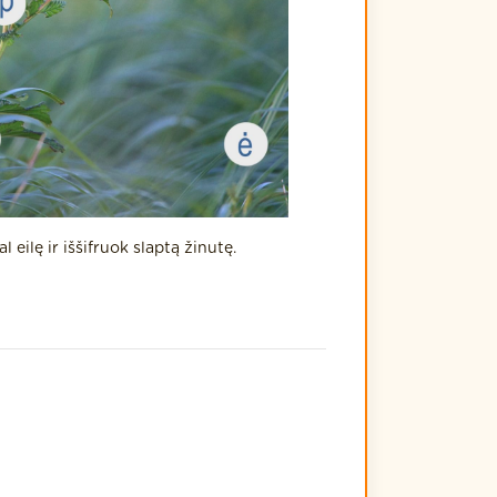
l eilę ir iššifruok slaptą žinutę.