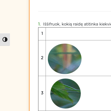
Iššifruok, kokią raidę atitinka kiek
1
Kontrastas
2
3