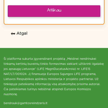
Atlikau
Atgal
Ši platforma sukurta įgyvendinant projektą „Meldinei nendrinukei
tinkamų kertinių buveinių tinklo formavimas siekiant užtikrinti ilgalaikę
jos apsaugą Lietuvoje” (LIFE MagniDucatusAcrola) nr. LIFE15
NAT/LT/001024. Jį finansuoja Europos Sąjungos LIFE programa,
Lietuvos Respublikos aplinkos ministerija ir projekto partneriai. Už
tinklapyje pateikiamą informaciją visą atsakomybę prisiima autoriai.
Čia pateikiamas turinys nebūtinai atspindi Europos Komisijos
nuomonę.
bendrauk@gamtosreindzeris.lt