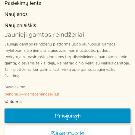
Pasiekimų lenta
Naujienos
Naujienlaiškis
Jaunieji gamtos reindžeriai
Jaunųjų gamtos reindžerių platforma ugdo jaunuosius gamtos
mylėtojus, siūlo jiems smagius žaidimus ir užduotis, padeda
mokytojams pasiruošti įdomioms tarpdisciplininėms pamokoms apie
gamtą, o tėvams teikia idėjų, ką netradicinio veikti su vaikais gamtoje.
Tai - platforma, kur galima rasti viską apie gamtosauginį vaikų
švietimą.
Susisiekime
bendrauk@gamtosreindzeris.lt
Vaikams
Prisijungti
Registruotis