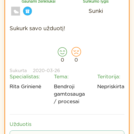
Gaunami ženkliukai
Sunkumo lygis
Sunki
Sukurk savo užduotį!
0
0
Sukurta
2020-03-26
Specialistas:
Tema:
Teritorija:
Rita Grinienė
Bendroji
Nepriskirta
gamtosauga
/ procesai
Užduotis