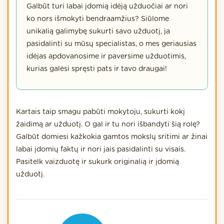
Galbūt turi labai įdomią idėją užduočiai ar nori
ko nors išmokyti bendraamžius? Siūlome
unikalią galimybę sukurti savo užduotį, ja
pasidalinti su mūsų specialistas, o mes geriausias
idėjas apdovanosime ir paversime užduotimis,
kurias galėsi spręsti pats ir tavo draugai!
Kartais taip smagu pabūti mokytoju, sukurti kokį
žaidimą ar užduotį. O gal ir tu nori išbandyti šią rolę?
Galbūt domiesi kažkokia gamtos mokslų sritimi ar žinai
labai įdomių faktų ir nori jais pasidalinti su visais.
Pasitelk vaizduotę ir sukurk originalią ir įdomią
užduotį.