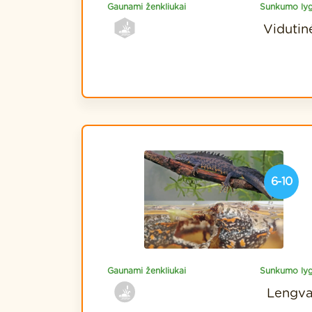
Gaunami ženkliukai
Sunkumo lyg
Vidutin
6-10
Gaunami ženkliukai
Sunkumo lyg
Lengv