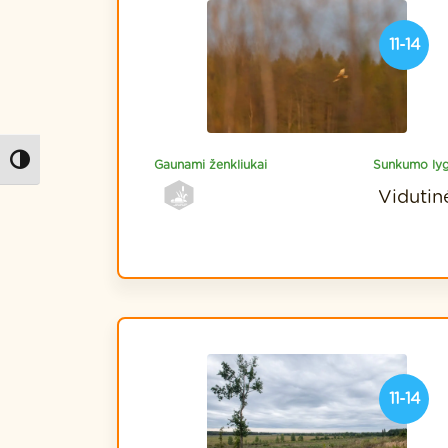
11-14
Kontrastas
Gaunami ženkliukai
Sunkumo lyg
Vidutin
11-14