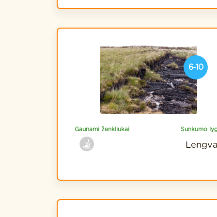
6-10
Gaunami ženkliukai
Sunkumo lyg
Lengv