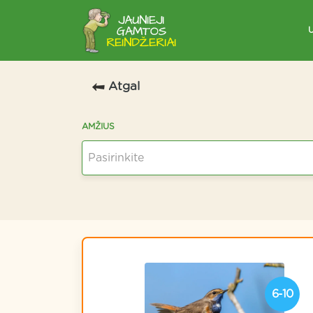
Atgal
AMŽIUS
Pasirinkite
6-10