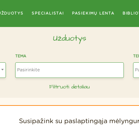
UŽDUOTYS
SPECIALISTAI
PASIEKIMŲ LENTA
BIBLI
Užduotys
TEMA
TE
Filtruoti detaliau
Susipažink su paslaptingąja mėlyngu