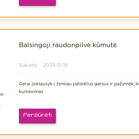
Balsingoji raudonpilvė kūmutė
Sukurta
2023-12-19
Gerai įsiklausyk į žemiau pateiktus garsus ir pažymėk,
kumavimas.
is
a
Peržiūrėti