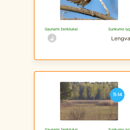
Gaunami ženkliukai
Sunkumo lyg
Lengv
11-14
Gaunami ženkliukai
Sunkumo lyg