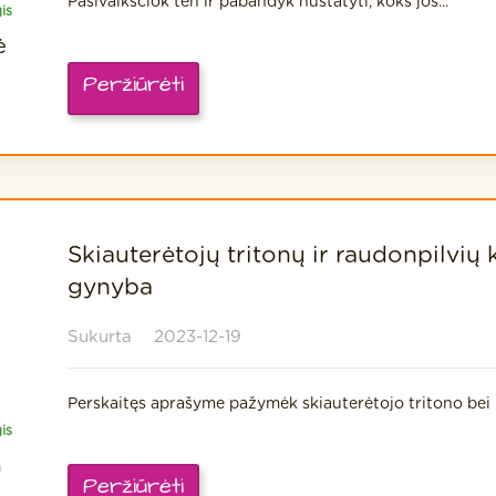
Pasivaikščiok ten ir pabandyk nustatyti, koks jos...
is
ė
Peržiūrėti
Skiauterėtojų tritonų ir raudonpilvių
gynyba
Sukurta
2023-12-19
Perskaitęs aprašyme pažymėk skiauterėtojo tritono bei
is
a
Peržiūrėti