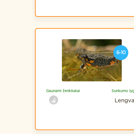
6-10
Gaunami ženkliukai
Sunkumo lyg
Lengv