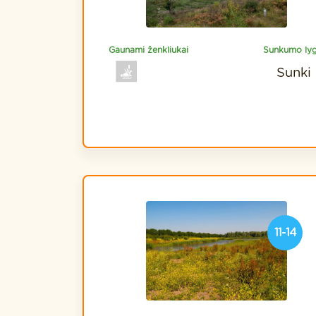
Gaunami ženkliukai
Sunkumo lyg
Sunki
11-14