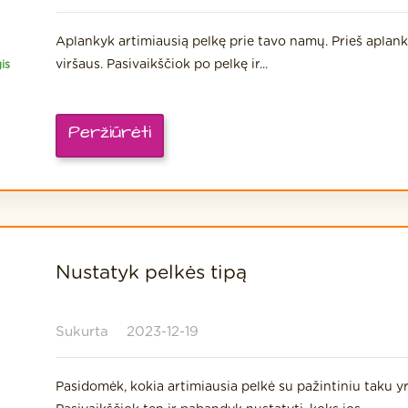
Aplankyk artimiausią pelkę prie tavo namų. Prieš aplank
viršaus. Pasivaikščiok po pelkę ir...
is
Peržiūrėti
Nustatyk pelkės tipą
Sukurta
2023-12-19
Pasidomėk, kokia artimiausia pelkė su pažintiniu taku y