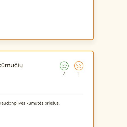
 kūmučių
7
1
 raudonpilvės kūmutės priešus.