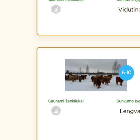
Vidutin
6-10
Gaunami ženkliukai
Sunkumo lyg
Lengv