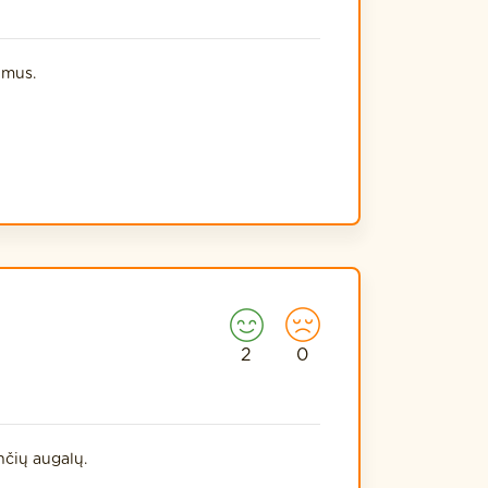
imus.
2
0
nčių augalų.