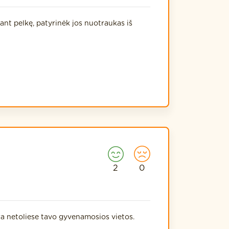
ant pelkę, patyrinėk jos nuotraukas iš
2
0
ra netoliese tavo gyvenamosios vietos.