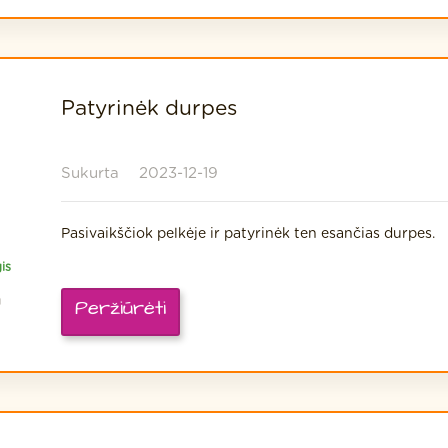
Patyrinėk durpes
Sukurta
2023-12-19
Pasivaikščiok pelkėje ir patyrinėk ten esančias durpes.
is
a
Peržiūrėti