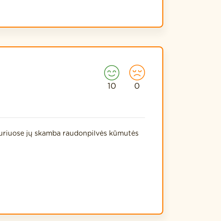
10
0
 kuriuose jų skamba raudonpilvės kūmutės