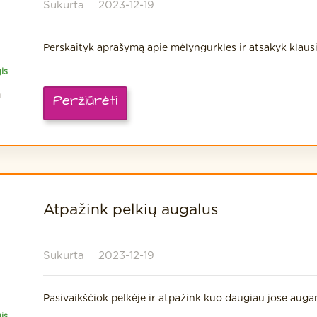
Sukurta
2023-12-19
Perskaityk aprašymą apie mėlyngurkles ir atsakyk klaus
is
a
Peržiūrėti
Atpažink pelkių augalus
Sukurta
2023-12-19
Pasivaikščiok pelkėje ir atpažink kuo daugiau jose auga
is