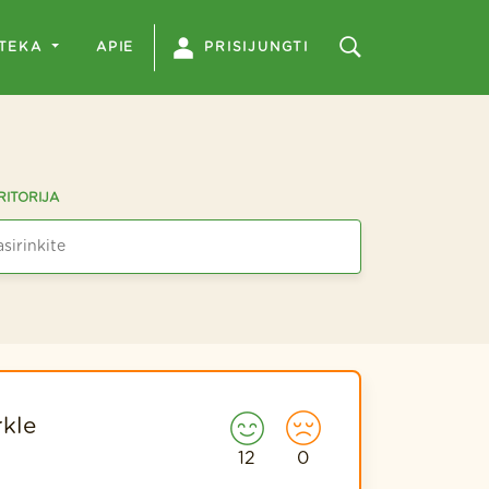
OTEKA
APIE
PRISIJUNGTI
RITORIJA
rkle
12
0