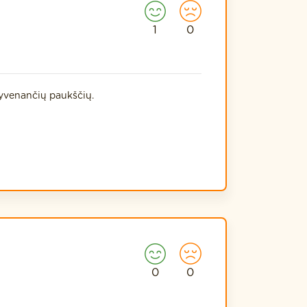
1
0
gyvenančių paukščių.
0
0