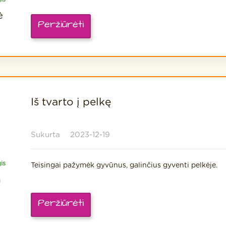
ė
Peržiūrėti
Iš tvarto į pelkę
Sukurta
2023-12-19
is
Teisingai pažymėk gyvūnus, galinčius gyventi pelkėje.
a
Peržiūrėti